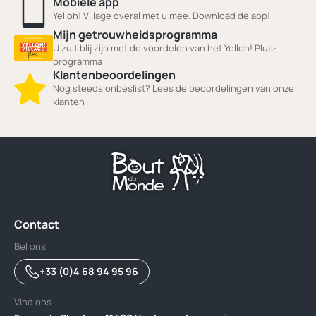
Mobiele app
Yelloh! Village overal met u mee. Download de app!
Mijn getrouwheidsprogramma
U zult blij zijn met de voordelen van het Yelloh! Plus-
programma
Klantenbeoordelingen
Nog steeds onbeslist? Lees de beoordelingen van onze
klanten
Contact
Bel ons
+33 (0)4 68 94 95 96
Vind ons